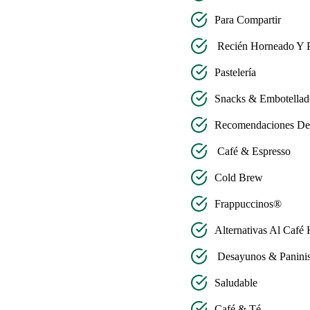
Para Compartir
Recién Horneado Y P
Pastelería
Snacks & Embotellad
Recomendaciones Del
Café & Espresso
Cold Brew
Frappuccinos®
Alternativas Al Café 
Desayunos & Panini
Saludable
Café & Té