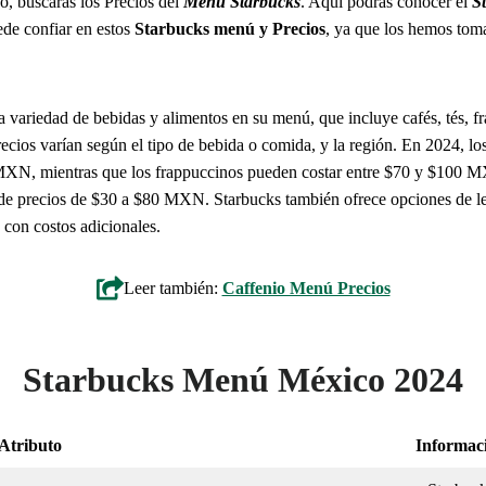
, buscarás los Precios del
Menu Starbucks
. Aquí podrás conocer el
S
ede confiar en estos
Starbucks menú y Precios
, ya que los hemos toma
 variedad de bebidas y alimentos en su menú, que incluye cafés, tés, fr
ecios varían según el tipo de bebida o comida, y la región. En 2024, lo
XN, mientras que los frappuccinos pueden costar entre $70 y $100 M
 de precios de $30 a $80 MXN. Starbucks también ofrece opciones de l
 con costos adicionales.
Leer también:
Caffenio Menú Precios
Starbucks Menú México 2024
Atributo
Informac