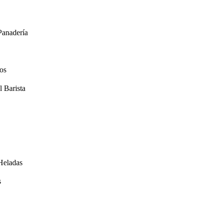
anadería
os
 Barista
Heladas
s