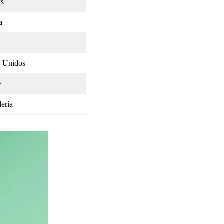
ks
a
s Unidos
+
lería