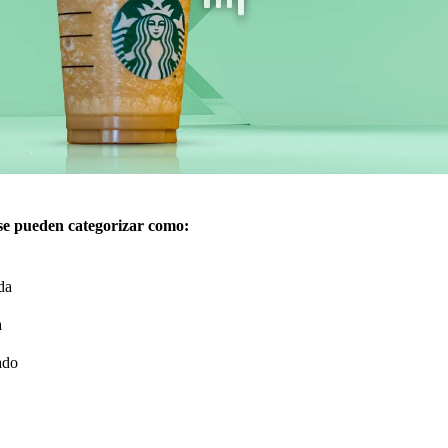
e pueden categorizar como:
da
a
ado