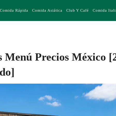
Comida Rápida
Comida Asiática
Club Y Café
Comida Ital
s Menú Precios México [
do]