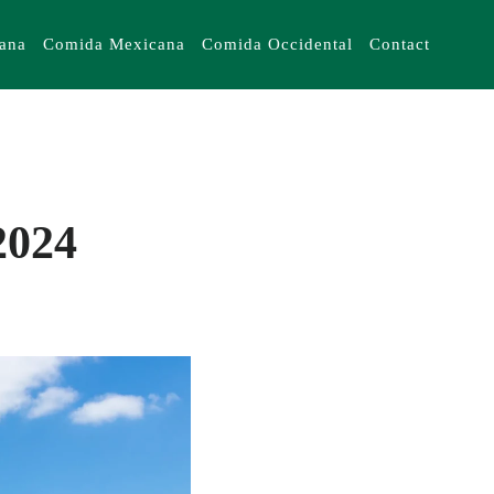
iana
Comida Mexicana
Comida Occidental
Contact
2024