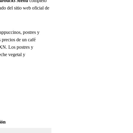
tarbucks Menú
completo
do del sitio web oficial de
appuccinos, postres y
s precios de un café
XN. Los postres y
eche vegetal y
ión