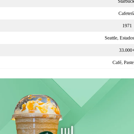
Starbuc
Cafeterí
1971
Seattle, Estado
33.000
Café, Paste