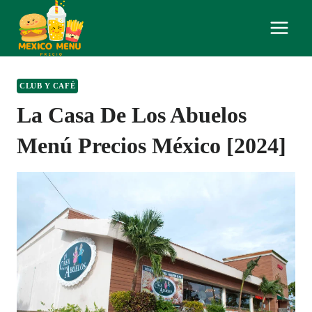
Skip
to
content
CLUB Y CAFÉ
La Casa De Los Abuelos
Menú Precios México [2024]