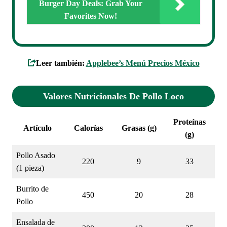
Burger Day Deals: Grab Your
Favorites Now!
Leer también:
Applebee’s Menú Precios México
Valores Nutricionales De Pollo Loco
Proteínas
Artículo
Calorías
Grasas (g)
(g)
Pollo Asado
220
9
33
(1 pieza)
Burrito de
450
20
28
Pollo
Ensalada de