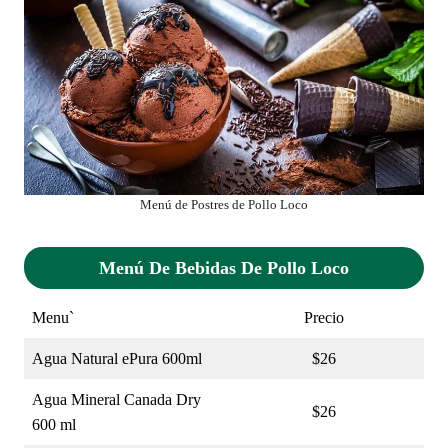
Menú de Postres de Pollo Loco
Menú De Bebidas De Pollo Loco
Menu`
Precio
Agua Natural ePura 600ml
$26
Agua Mineral Canada Dry
$26
600 ml