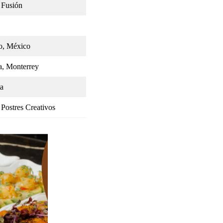
y Fusión
o, México
, Monterrey
ta
 Postres Creativos