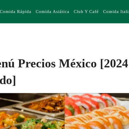
Comida Rápida
Comida Asiática
Club Y Café
Comida Ital
nú Precios México [2024
do]