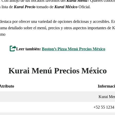
 Con antojo de tus bocados favoritos del
Kurai
Menú
? Quieres conoce
 lista de
Kurai Precio
tomado de
Kurai
México
Oficial.
estaca por ofrecer una variedad de opciones deliciosas y accesibles. En
ma detallado sobre el menú, precios y otros aspectos importantes de
ximo
Leer también:
Boston’s Pizza Menú Precios México
Kurai Menú Precios México
Atributo
Informac
Kurai Me
+52 55 1234