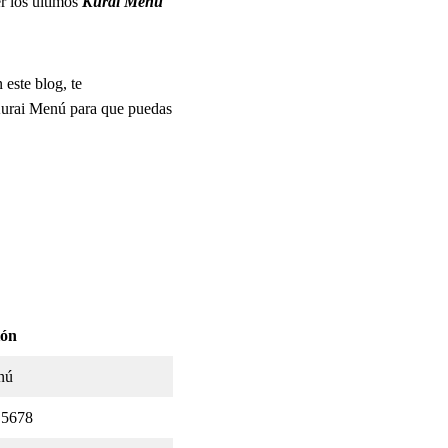
r los últimos
Kurai
Menú
 este blog, te
 Kurai Menú para que puedas
ión
nú
 5678