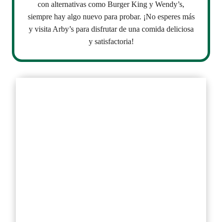
con alternativas como Burger King y Wendy’s,
siempre hay algo nuevo para probar. ¡No esperes más
y visita Arby’s para disfrutar de una comida deliciosa
y satisfactoria!
FAQs
Cuál es el sándwich más popular
de Arby’s en México?
Arby’s ofrece opciones
vegetarianas?
Hay promociones especiales en
días festivos?