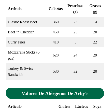
Proteínas
Grasas
Artículo
Calorías
(g)
(g)
Classic Roast Beef
360
23
14
Beef ‘n Cheddar
450
25
20
Curly Fries
410
5
22
Mozzarella Sticks (6
620
24
29
pcs)
Turkey & Swiss
530
32
20
Sandwich
Valores De Alérgenos De
Arby’s
Artículo
Gluten
Lácteos
Soya