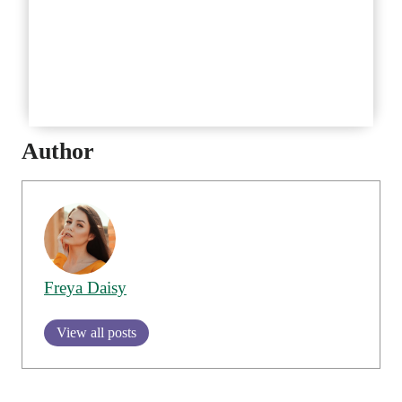
Puedo hacer pedidos en línea?
Qué bebidas especiales ofrece
Arby’s?
Author
Freya Daisy
View all posts